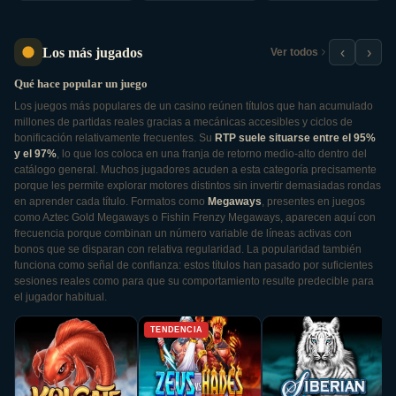
Los más jugados
‹
›
Ver todos
Qué hace popular un juego
Los juegos más populares de un casino reúnen títulos que han acumulado
millones de partidas reales gracias a mecánicas accesibles y ciclos de
bonificación relativamente frecuentes. Su
RTP suele situarse entre el 95%
y el 97%
, lo que los coloca en una franja de retorno medio-alto dentro del
catálogo general. Muchos jugadores acuden a esta categoría precisamente
porque les permite explorar motores distintos sin invertir demasiadas rondas
en aprender cada título. Formatos como
Megaways
, presentes en juegos
como Aztec Gold Megaways o Fishin Frenzy Megaways, aparecen aquí con
frecuencia porque combinan un número variable de líneas activas con
bonos que se disparan con relativa regularidad. La popularidad también
funciona como señal de confianza: estos títulos han pasado por suficientes
sesiones reales como para que su comportamiento resulte predecible para
el jugador habitual.
TENDENCIA