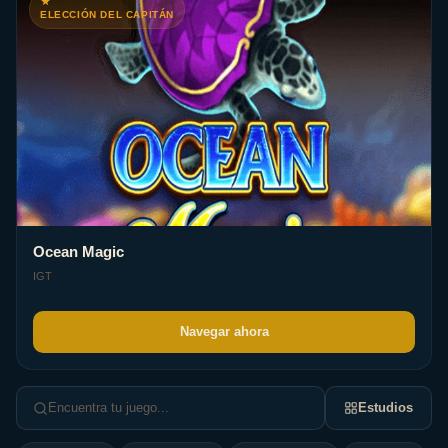
ELECCIÓN DEL CAPITÁN
Ocean Magic
IGT
Navegar ahora
Encuentra tu juego...
Estudios