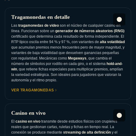
Tragamonedas en detalle
Las
tragamonedas de video
son el núcleo de cualquier casino en
línea. Funcionan sobre un
generador de números aleatorios (RNG)
certificado que determina cada resultado de forma independiente. El
RTP típico oscila entre 94 % y 97 %, con variantes de
alta volatilidad
que acumulan premios menos frecuentes pero de mayor magnitud, y
variantes de baja volatilidad que devuelven ganancias pequeñas
con regularidad. Mecánicas como
Megaways
, que cambia el
número de símbolos por rodillo en cada giro, o el sistema
hold-and-
win
, que retiene fichas especiales para multiplicar premios, amplían
la variedad estratégica. Son ideales para jugadores que valoran la
autonomía y el ritmo propio.
VER TRAGAMONEDAS
Casino en vivo
El
casino en vivo
transmite desde estudios físicos con crupieres
reales que gestionan cartas, ruletas y fichas en tiempo real. La
conexión se produce mediante
streaming de alta definición
y el