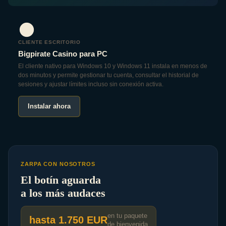
CLIENTE ESCRITORIO
Bigpirate Casino para PC
El cliente nativo para Windows 10 y Windows 11 instala en menos de
dos minutos y permite gestionar tu cuenta, consultar el historial de
sesiones y ajustar límites incluso sin conexión activa.
Instalar ahora
ZARPA CON NOSOTROS
El botín aguarda
a los más audaces
en tu paquete
hasta 1.750 EUR
de bienvenida