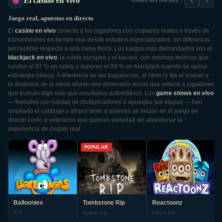
El casino en vivo
‹
›
Todas las mesas
Juego real, apuestas en directo
El
casino en vivo
conecta a los jugadores con crupieres reales a través de
transmisiones en tiempo real desde estudios especializados, sin diferencia
perceptible respecto a una mesa física. Los juegos más demandados son el
blackjack en vivo
, la ruleta europea y el bacará, con retornos teóricos que
rondan el 97 % en ruleta y superan el 99 % en blackjack cuando se aplica
estrategia básica. A diferencia de las tragaperras, el ritmo lo fija el crupier y
la dinámica de la mesa añade una dimensión social que retiene a jugadores
que buscan algo más que resultados automáticos. Los
game shows en vivo
— formatos con ruedas de multiplicadores o apuestas por etapas — han
ampliado el catálogo y atraen tanto a quienes se inician en el juego en
directo como a veteranos que quieren variedad sin abandonar la
experiencia de crupier real.
POPULAR
Balloonies
Tombstone Rip
Reactoonz
IGT
Nolimit City
Play'n GO