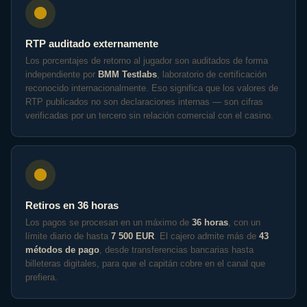
RTP auditado externamente
Los porcentajes de retorno al jugador son auditados de forma
independiente por
BMM Testlabs
, laboratorio de certificación
reconocido internacionalmente. Eso significa que los valores de
RTP publicados no son declaraciones internas — son cifras
verificadas por un tercero sin relación comercial con el casino.
Retiros en 36 horas
Los pagos se procesan en un máximo de
36 horas
, con un
límite diario de hasta
7 500 EUR
. El cajero admite más de
43
métodos de pago
, desde transferencias bancarias hasta
billeteras digitales, para que el capitán cobre en el canal que
prefiera.