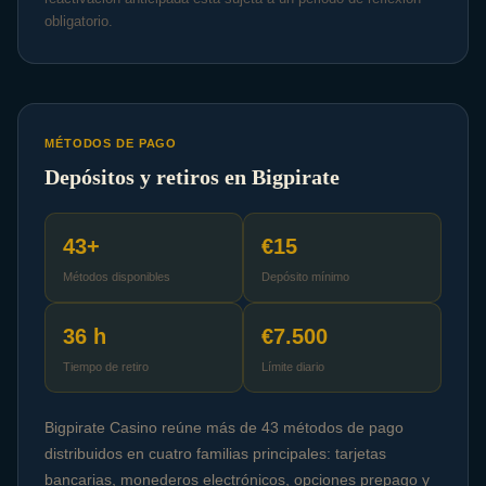
obligatorio.
MÉTODOS DE PAGO
Depósitos y retiros en Bigpirate
43+
€15
Métodos disponibles
Depósito mínimo
36 h
€7.500
Tiempo de retiro
Límite diario
Bigpirate Casino reúne más de 43 métodos de pago
distribuidos en cuatro familias principales: tarjetas
bancarias, monederos electrónicos, opciones prepago y