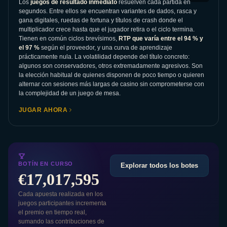
Los
juegos de resultado inmediato
resuelven cada partida en
segundos. Entre ellos se encuentran variantes de dados, rasca y
gana digitales, ruedas de fortuna y títulos de crash donde el
multiplicador crece hasta que el jugador retira o el ciclo termina.
Tienen en común ciclos brevísimos,
RTP que varía entre el 94 % y
el 97 %
según el proveedor, y una curva de aprendizaje
prácticamente nula. La volatilidad depende del título concreto:
algunos son conservadores, otros extremadamente agresivos. Son
la elección habitual de quienes disponen de poco tiempo o quieren
alternar con sesiones más largas de casino sin comprometerse con
la complejidad de un juego de mesa.
JUGAR AHORA
BOTÍN EN CURSO
Explorar todos los botes
€17,017,595
Cada apuesta realizada en los
juegos participantes incrementa
el premio en tiempo real,
sumando las contribuciones de