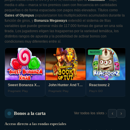
media o alta— marca si los premios caen con frecuencia en cantidades
pequeñas o de forma espaciada con pagos más elevados. Títulos como
Gates of Olympus
popularizaron los multiplicadores acumulados durante la
función de giros, y
Bonanza Megaways
extendió el sistema de filas
variables que puede generar más de 117.000 formas de ganar en una sola
tirada. Los jugadores eligen las tragaperras por la variedad temática, los
distintos rangos de apuesta y la posibilidad de activar bonos con
condiciones muy diferentes entre sí.
NUEVO
Sweet Bonanza Xmas
John Hunter And The Book Of Tut
Reactoonz 2
Pragmatic Play
Pragmatic Play
Play'n GO
Bonos a la carta
‹
›
Ver todos los slots
Acceso directo a las rondas especiales