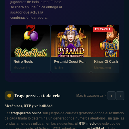
jugadores de toda la red. El bote
se libera en una única entrega al
jugador que activa la
combinación ganadora.
EN RACHA
Retro Reels
Pyramid Quest For Immortality
Kings Of Cash
Microgaming
NetEnt
Microgaming
Tragaperras a toda vela
‹
›
Más tragaperras
Mecánicas, RTP y volatilidad
Las
tragaperras online
son juegos de carretes giratorios donde el resultado
de cada tirada lo determina un generador de números aleatorios, sin que las
rondas anteriores influyan en las siguientes. El
RTP medio
de este tipo de
juegos oscila entre el 94% y el 97%, mientras que la
volatilidad
—baja,