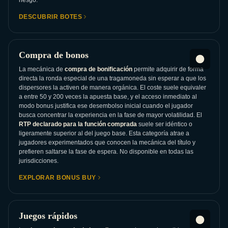
DESCUBRIR BOTES
Compra de bonos
La mecánica de
compra de bonificación
permite adquirir de forma
directa la ronda especial de una tragamoneda sin esperar a que los
dispersores la activen de manera orgánica. El coste suele equivaler
a entre 50 y 200 veces la apuesta base, y el acceso inmediato al
modo bonus justifica ese desembolso inicial cuando el jugador
busca concentrar la experiencia en la fase de mayor volatilidad. El
RTP declarado para la función comprada
suele ser idéntico o
ligeramente superior al del juego base. Esta categoría atrae a
jugadores experimentados que conocen la mecánica del título y
prefieren saltarse la fase de espera. No disponible en todas las
jurisdicciones.
EXPLORAR BONUS BUY
Juegos rápidos