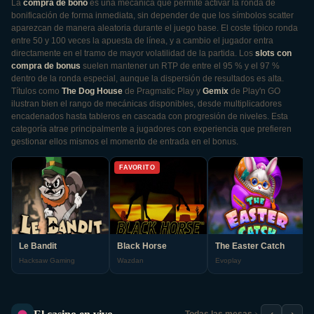
La
compra de bono
es una mecánica que permite activar la ronda de
bonificación de forma inmediata, sin depender de que los símbolos scatter
aparezcan de manera aleatoria durante el juego base. El coste típico ronda
entre 50 y 100 veces la apuesta de línea, y a cambio el jugador entra
directamente en el tramo de mayor volatilidad de la partida. Los
slots con
compra de bonus
suelen mantener un RTP de entre el 95 % y el 97 %
dentro de la ronda especial, aunque la dispersión de resultados es alta.
Títulos como
The Dog House
de Pragmatic Play y
Gemix
de Play'n GO
ilustran bien el rango de mecánicas disponibles, desde multiplicadores
encadenados hasta tableros en cascada con progresión de niveles. Esta
categoría atrae principalmente a jugadores con experiencia que prefieren
gestionar ellos mismos el momento de entrada en el bonus.
FAVORITO
Le Bandit
Black Horse
The Easter Catch
Hacksaw Gaming
Wazdan
Evoplay