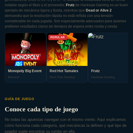
notable según el título y el proveedor.
Frutz
de Hacksaw Gaming es un buen
ejemplo de mecánica ligera y fluida, mientras que
Dead or Alive 2
demuestra que la resolución rápida no está reñida con una tensión
considerable en cada jugada. Son especialmente adecuados para quienes
prefieren resultados claros sin tiempos de espera entre ronda y ronda.
POPULAR
Monopoly Big Event
Red Hot Tamales
Frutz
Barcrest
Reel Time Gaming
Hacksaw Gaming
GUÍA DE JUEGO
Conoce cada tipo de juego
No todas las apuestas navegan con el mismo viento. Aquí explicamos
cómo funciona cada categoría, qué mecánicas la definen y qué tipo de
jugador suele encontrar su rumbo en ella.